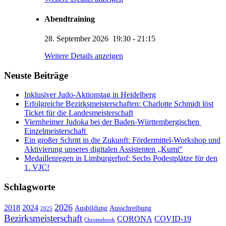
Abendtraining
28. September 2026
19:30
-
21:15
KUMI – Dein KI-Assistent
Weitere Details anzeigen
1. Viernheimer Judo-Club e.V.
Neuste Beiträge
Inklusiver Judo-Aktionstag in Heidelberg
Erfolgreiche Bezirksmeisterschaften: Charlotte Schmidt löst
Ticket für die Landesmeisterschaft
Viernheimer Judoka bei der Baden-Württembergischen
Einzelmeisterschaft
Ein großer Schritt in die Zukunft: Fördermittel-Workshop und
Aktivierung unseres digitalen Assistenten „Kumi“
Medaillenregen in Limburgerhof: Sechs Podestplätze für den
1. VJC!
Schlagworte
2026
2018
2024
Ausbildung
Ausschreibung
2025
Bezirksmeisterschaft
CORONA
COVID-19
Chromebook