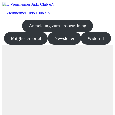
Zum
Inhalt
1. Viernheimer Judo Club e.V.
springen
Anmeldung zum Probetraining
Judo
–
dort
Mitgliederportal
Newsletter
Widerruf
wo
es
richtig
Spaß
macht!