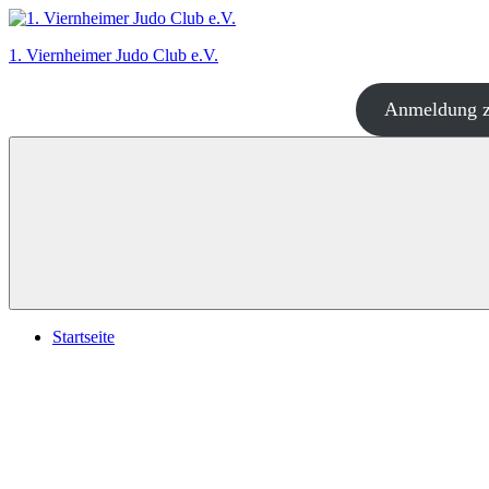
Zum
Inhalt
1. Viernheimer Judo Club e.V.
springen
Anmeldung z
Judo
–
dort
wo
es
richtig
Spaß
macht!
Startseite