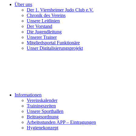
Über uns
Der 1. Viernheimer Judo Club e.V.
Chronik des Vereins
Unsere Leitlinien
Der Vorstand
Die Jugendleitung
Unserer Trainer
Mitgliedsportal Funktionäre
Unser Digitalisierungsprojekt
Informationen
Vereinskalender
Trainingszeiten
Unsere Sporthallen
Beitragsordnung
Arbeitsstunden APP – Eintragungen
Hygienekonzept