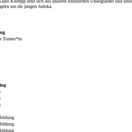
laus Klumpp setzt sich aus unseren lizenzierten Übungsleiter und unse
mpfen um die jungen Judoka.
ing
r Trainer*in
ing
n
n
n
sbildung
sbildung
sbildung