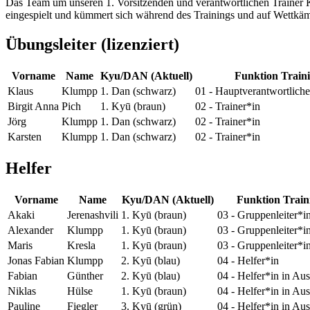
Das Team um unseren 1. Vorsitzenden und verantwortlichen Trainer K
eingespielt und kümmert sich während des Trainings und auf Wettkä
Übungsleiter (lizenziert)
Vorname
Name
Kyu/DAN (Aktuell)
Funktion Train
Klaus
Klumpp
1. Dan (schwarz)
01 - Hauptverantwortliche
Birgit Anna
Pich
1. Kyū (braun)
02 - Trainer*in
Jörg
Klumpp
1. Dan (schwarz)
02 - Trainer*in
Karsten
Klumpp
1. Dan (schwarz)
02 - Trainer*in
Helfer
Vorname
Name
Kyu/DAN (Aktuell)
Funktion Train
Akaki
Jerenashvili
1. Kyū (braun)
03 - Gruppenleiter*i
Alexander
Klumpp
1. Kyū (braun)
03 - Gruppenleiter*i
Maris
Kresla
1. Kyū (braun)
03 - Gruppenleiter*i
Jonas Fabian
Klumpp
2. Kyū (blau)
04 - Helfer*in
Fabian
Günther
2. Kyū (blau)
04 - Helfer*in in Au
Niklas
Hülse
1. Kyū (braun)
04 - Helfer*in in Au
Pauline
Fiegler
3. Kyū (grün)
04 - Helfer*in in Au