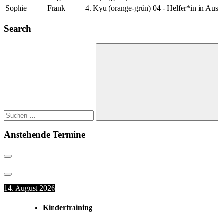
Sophie
Frank
4. Kyū (orange-grün)
04 - Helfer*in in Au
Search
Suchen
nach:
Suchen
Anstehende Termine
14. August 2026
Kindertraining