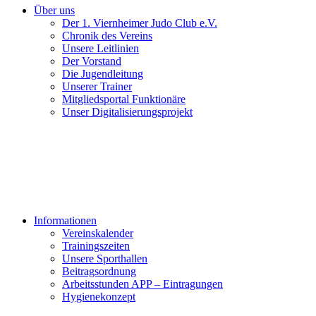
Über uns
Der 1. Viernheimer Judo Club e.V.
Chronik des Vereins
Unsere Leitlinien
Der Vorstand
Die Jugendleitung
Unserer Trainer
Mitgliedsportal Funktionäre
Unser Digitalisierungsprojekt
Informationen
Vereinskalender
Trainingszeiten
Unsere Sporthallen
Beitragsordnung
Arbeitsstunden APP – Eintragungen
Hygienekonzept