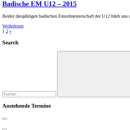
Badische EM U12 – 2015
Beider diesjährigen badischen Einzelmeisterschaft der U12 blieb uns 
Weiterlesen
Seitennummerierung
Nächste
1
2
»
Beiträge
der
Search
Beiträge
Suchen
nach:
Suchen
Anstehende Termine