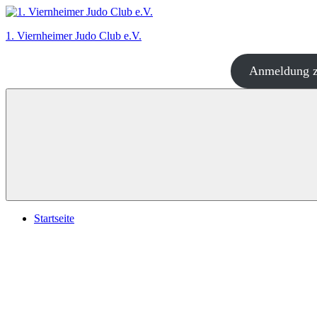
Zum
Inhalt
1. Viernheimer Judo Club e.V.
springen
Anmeldung z
Judo
–
dort
wo
es
richtig
Spaß
macht!
Startseite