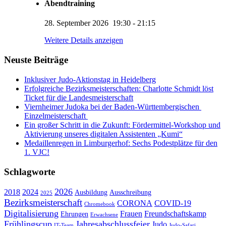
Abendtraining
28. September 2026
19:30
-
21:15
KUMI – Dein KI-Assistent
Weitere Details anzeigen
1. Viernheimer Judo-Club e.V.
Neuste Beiträge
Inklusiver Judo-Aktionstag in Heidelberg
Erfolgreiche Bezirksmeisterschaften: Charlotte Schmidt löst
Ticket für die Landesmeisterschaft
Viernheimer Judoka bei der Baden-Württembergischen
Einzelmeisterschaft
Ein großer Schritt in die Zukunft: Fördermittel-Workshop und
Aktivierung unseres digitalen Assistenten „Kumi“
Medaillenregen in Limburgerhof: Sechs Podestplätze für den
1. VJC!
Schlagworte
2026
2018
2024
Ausbildung
Ausschreibung
2025
Bezirksmeisterschaft
CORONA
COVID-19
Chromebook
Digitalisierung
Frauen
Freundschaftskamp
Ehrungen
Erwachsene
Frühlingscup
Jahresabschlussfeier
Judo
IT-Team
Judo-Safari