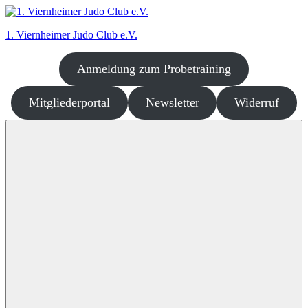
Zum
Inhalt
1. Viernheimer Judo Club e.V.
springen
Anmeldung zum Probetraining
Judo
–
dort
Mitgliederportal
Newsletter
Widerruf
wo
es
richtig
Spaß
macht!