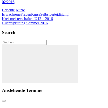
02/2016
Berichte
Kurse
Erwachsene
Frauen
Kurse
Selbstverteidigung
Beitragsnavigation
Vorheriger
Kreismeisterschaften U12 – 2016
Beitrag:
Nächster
Guertelprüfung Sommer 2016
Beitrag:
Search
Suchen
nach:
Suchen
Anstehende Termine