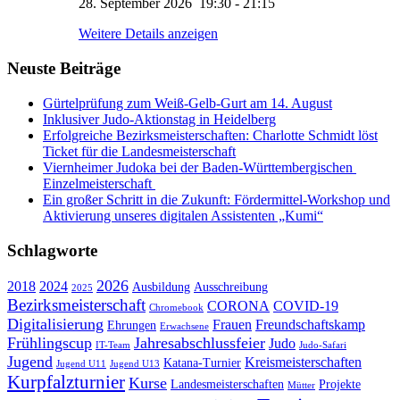
28. September 2026
19:30
-
21:15
KUMI – Dein KI-Assistent
Weitere Details anzeigen
1. Viernheimer Judo-Club e.V.
Neuste Beiträge
Gürtelprüfung zum Weiß-Gelb-Gurt am 14. August
Inklusiver Judo-Aktionstag in Heidelberg
Erfolgreiche Bezirksmeisterschaften: Charlotte Schmidt löst
Ticket für die Landesmeisterschaft
Viernheimer Judoka bei der Baden-Württembergischen
Einzelmeisterschaft
Ein großer Schritt in die Zukunft: Fördermittel-Workshop und
Aktivierung unseres digitalen Assistenten „Kumi“
Schlagworte
2026
2018
2024
Ausbildung
Ausschreibung
2025
Bezirksmeisterschaft
CORONA
COVID-19
Chromebook
Digitalisierung
Frauen
Freundschaftskamp
Ehrungen
Erwachsene
Frühlingscup
Jahresabschlussfeier
Judo
IT-Team
Judo-Safari
Jugend
Kreismeisterschaften
Katana-Turnier
Jugend U11
Jugend U13
Kurpfalzturnier
Kurse
Landesmeisterschaften
Projekte
Mütter