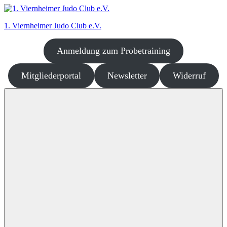
Zum
Inhalt
1. Viernheimer Judo Club e.V.
springen
Anmeldung zum Probetraining
Judo
–
dort
Mitgliederportal
Newsletter
Widerruf
wo
es
richtig
Spaß
macht!