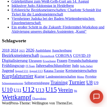
Gürtelprüfung zum Weiß-Gelb-Gurt am 14. August
Inklusiver Judo-Aktionstag in Heidelberg
Erfolgreiche Bezirksmeisterschaften: Charlotte Schmidt löst
Ticket für die Landesmeisterschaft
Viernheimer Judoka bei der Baden-Württembergischen
Einzelmeisterschaft
Ein großer Schritt in die Zukunft: Fördermittel-Workshop und
Aktivierung unseres digitalen Assistenten „Kumi“
Schlagworte
2026
2018
2024
Ausbildung
Ausschreibung
2025
Bezirksmeisterschaft
CORONA
COVID-19
Chromebook
Digitalisierung
Frauen
Freundschaftskamp
Ehrungen
Erwachsene
Frühlingscup
Jahresabschlussfeier
Judo
IT-Team
Judo-Safari
Jugend
Kreismeisterschaften
Katana-Turnier
Jugend U11
Jugend U13
Kurpfalzturnier
Kurse
Landesmeisterschaften
Projekte
Mütter
Turnier
U8
Training
U9
Selbstverteidigung
Schneemannturnier
U12
U15
U10
Verein
U13
U11
We
Wettkampf
Übungsleiter
WordPress-Theme: Wellington von ThemeZee.