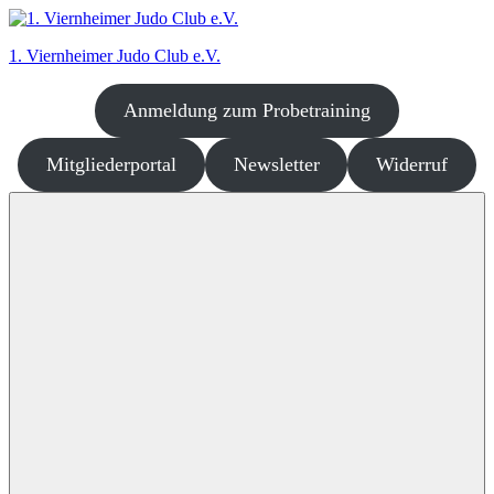
Zum
Inhalt
1. Viernheimer Judo Club e.V.
springen
Anmeldung zum Probetraining
Judo
–
dort
Mitgliederportal
Newsletter
Widerruf
wo
es
richtig
Spaß
macht!