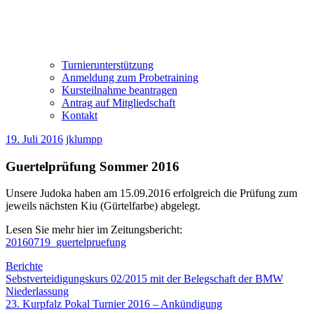
Turnierunterstützung
Anmeldung zum Probetraining
Kursteilnahme beantragen
Antrag auf Mitgliedschaft
Kontakt
19. Juli 2016
jklumpp
Guertelprüfung Sommer 2016
Unsere Judoka haben am 15.09.2016 erfolgreich die Prüfung zum
jeweils nächsten Kiu (Gürtelfarbe) abgelegt.
Lesen Sie mehr hier im Zeitungsbericht:
20160719_guertelpruefung
Berichte
Beitragsnavigation
Vorheriger
Sebstverteidigungskurs 02/2015 mit der Belegschaft der BMW
Beitrag:
Niederlassung
Nächster
23. Kurpfalz Pokal Turnier 2016 – Ankündigung