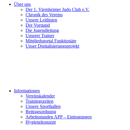
Über uns
Der 1. Viernheimer Judo Club e.V.
Chronik des Vereins
Unsere Leitlinien
Der Vorstand
Die Jugendleitung
Unserer Trainer
Mitgliedsportal Funktionäre
Unser Digitalisierungsprojekt
Informationen
Vereinskalender
Trainingszeiten
Unsere Sporthallen
Beitragsordnung
Arbeitsstunden APP – Eintragungen
Hygienekonzept