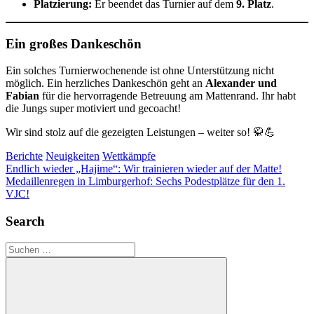
Platzierung:
Er beendet das Turnier auf dem
9. Platz
.
Ein großes Dankeschön
Ein solches Turnierwochenende ist ohne Unterstützung nicht
möglich. Ein herzliches Dankeschön geht an
Alexander und
Fabian
für die hervorragende Betreuung am Mattenrand. Ihr habt
die Jungs super motiviert und gecoacht!
Wir sind stolz auf die gezeigten Leistungen – weiter so! 🥋💪
Berichte
Neuigkeiten
Wettkämpfe
Beitragsnavigation
Vorheriger
Endlich wieder „Hajime“: Wir trainieren wieder auf der Matte!
Beitrag:
Nächster
Medaillenregen in Limburgerhof: Sechs Podestplätze für den 1.
Beitrag:
VJC!
Search
Suchen
nach: