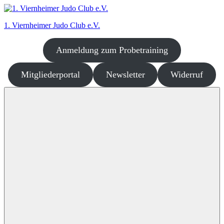
Zum
Inhalt
1. Viernheimer Judo Club e.V.
springen
Anmeldung zum Probetraining
Judo
–
dort
Mitgliederportal
Newsletter
Widerruf
wo
es
richtig
Spaß
macht!