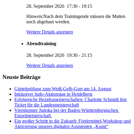
28. September 2026
17:30
-
19:15
Hinweis:Nach dem Trainingende müssen die Matten
noch abgebaut werden.
Weitere Details anzeigen
Abendtraining
28. September 2026
19:30
-
21:15
KUMI – Dein KI-Assistent
Weitere Details anzeigen
1. Viernheimer Judo-Club e.V.
Neuste Beiträge
Gürtelprüfung zum Weiß-Gelb-Gurt am 14. August
Inklusiver Judo-Aktionstag in Heidelberg
Erfolgreiche Bezirksmeisterschaften: Charlotte Schmidt löst
Ticket für die Landesmeisterschaft
Viernheimer Judoka bei der Baden-Württembergischen
Einzelmeisterschaft
Ein großer Schritt in die Zukunft: Fördermittel-Workshop und
Aktivierung unseres digitalen Assistenten „Kumi“