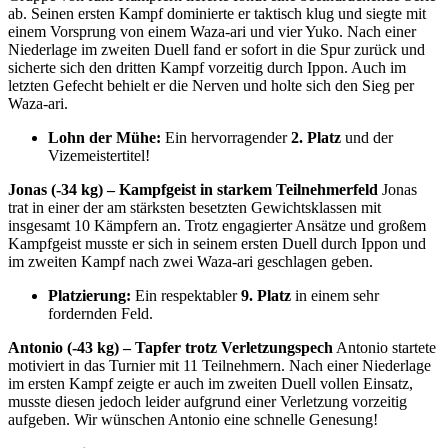
ab. Seinen ersten Kampf dominierte er taktisch klug und siegte mit
einem Vorsprung von einem Waza-ari und vier Yuko. Nach einer
Niederlage im zweiten Duell fand er sofort in die Spur zurück und
sicherte sich den dritten Kampf vorzeitig durch Ippon. Auch im
letzten Gefecht behielt er die Nerven und holte sich den Sieg per
Waza-ari.
Lohn der Mühe:
Ein hervorragender
2. Platz
und der
Vizemeistertitel!
Jonas (-34 kg) – Kampfgeist in starkem Teilnehmerfeld
Jonas
trat in einer der am stärksten besetzten Gewichtsklassen mit
insgesamt 10 Kämpfern an. Trotz engagierter Ansätze und großem
Kampfgeist musste er sich in seinem ersten Duell durch Ippon und
im zweiten Kampf nach zwei Waza-ari geschlagen geben.
Platzierung:
Ein respektabler
9. Platz
in einem sehr
fordernden Feld.
Antonio (-43 kg) – Tapfer trotz Verletzungspech
Antonio startete
motiviert in das Turnier mit 11 Teilnehmern. Nach einer Niederlage
im ersten Kampf zeigte er auch im zweiten Duell vollen Einsatz,
musste diesen jedoch leider aufgrund einer Verletzung vorzeitig
aufgeben. Wir wünschen Antonio eine schnelle Genesung!