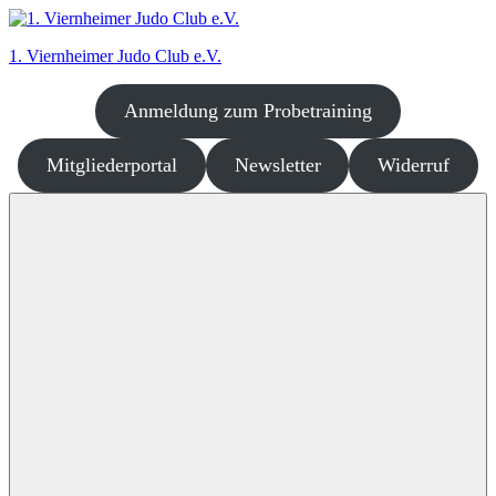
Zum
Inhalt
1. Viernheimer Judo Club e.V.
springen
Anmeldung zum Probetraining
Judo
–
dort
Mitgliederportal
Newsletter
Widerruf
wo
es
richtig
Spaß
macht!