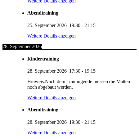
Weitere Details anzeigen
Abendtraining
25. September 2026
19:30
-
21:15
Weitere Details anzeigen
28. September 2026
Kindertraining
28. September 2026
17:30
-
19:15
Hinweis:Nach dem Trainingende müssen die Matten
noch abgebaut werden.
Weitere Details anzeigen
Abendtraining
28. September 2026
19:30
-
21:15
KUMI – Dein KI-Assistent
Weitere Details anzeigen
1. Viernheimer Judo-Club e.V.