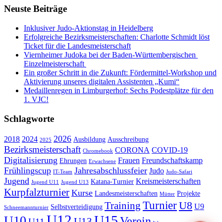
Neuste Beiträge
Inklusiver Judo-Aktionstag in Heidelberg
Erfolgreiche Bezirksmeisterschaften: Charlotte Schmidt löst
Ticket für die Landesmeisterschaft
Viernheimer Judoka bei der Baden-Württembergischen
Einzelmeisterschaft
Ein großer Schritt in die Zukunft: Fördermittel-Workshop und
Aktivierung unseres digitalen Assistenten „Kumi“
Medaillenregen in Limburgerhof: Sechs Podestplätze für den
1. VJC!
Schlagworte
2026
2018
2024
Ausbildung
Ausschreibung
2025
Bezirksmeisterschaft
CORONA
COVID-19
Chromebook
Digitalisierung
Frauen
Freundschaftskamp
Ehrungen
Erwachsene
Frühlingscup
Jahresabschlussfeier
Judo
IT-Team
Judo-Safari
Jugend
Kreismeisterschaften
Katana-Turnier
Jugend U11
Jugend U13
Kurpfalzturnier
Kurse
Landesmeisterschaften
Projekte
Mütter
Turnier
U8
Training
U9
Selbstverteidigung
Schneemannturnier
U12
U15
U10
Verein
U13
U11