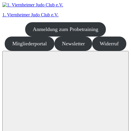
Zum
Inhalt
1. Viernheimer Judo Club e.V.
springen
Anmeldung zum Probetraining
Judo
–
dort
Mitgliederportal
Newsletter
Widerruf
wo
es
richtig
Spaß
macht!