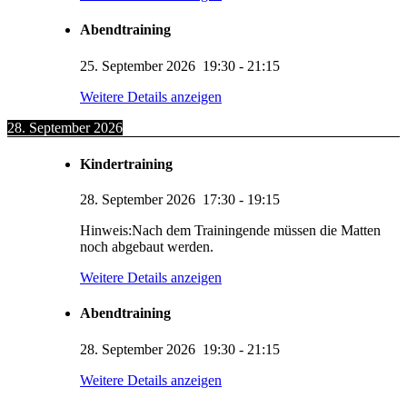
Abendtraining
25. September 2026
19:30
-
21:15
Weitere Details anzeigen
28. September 2026
Kindertraining
28. September 2026
17:30
-
19:15
Hinweis:Nach dem Trainingende müssen die Matten
noch abgebaut werden.
Weitere Details anzeigen
Abendtraining
28. September 2026
19:30
-
21:15
KUMI – Dein KI-Assistent
Weitere Details anzeigen
1. Viernheimer Judo-Club e.V.