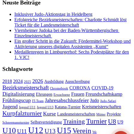
Neuste Beiträge
Inklusiver Judo-Aktionstag in Heidelberg
Erfolgreiche Bezirksmeisterschaften: Charlotte Schmidt löst
Ticket für die Landesmeisterschaft
Viernheimer Judoka bei der Baden-Württembergischen
Einzelmeisterschaft
Ein großer Schritt in die Zukunft: Fördermittel-Workshop und
Aktivierung unseres digitalen Assistenten „Kumi“
Medaillenregen in Limburgerhof: Sechs Podestplätze für den
1. VJC!
Schlagworte
2026
2018
2024
Ausbildung
Ausschreibung
2025
Bezirksmeisterschaft
CORONA
COVID-19
Chromebook
Digitalisierung
Frauen
Freundschaftskamp
Ehrungen
Erwachsene
Frühlingscup
Jahresabschlussfeier
Judo
IT-Team
Judo-Safari
Jugend
Kreismeisterschaften
Katana-Turnier
Jugend U11
Jugend U13
Kurpfalzturnier
Kurse
Landesmeisterschaften
Projekte
Mütter
Turnier
U8
Training
U9
Selbstverteidigung
Schneemannturnier
U12
U15
U10
Verein
U13
U11
We