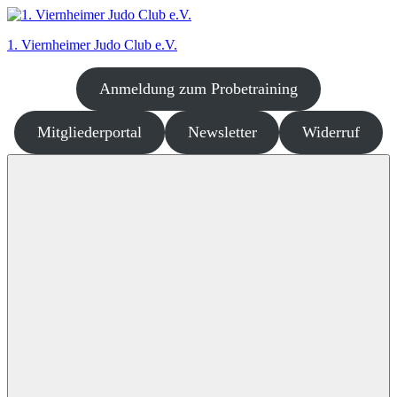
Zum
Inhalt
1. Viernheimer Judo Club e.V.
springen
Anmeldung zum Probetraining
Judo
–
dort
Mitgliederportal
Newsletter
Widerruf
wo
es
richtig
Spaß
macht!