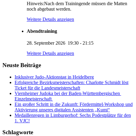
Hinweis:Nach dem Trainingende müssen die Matten
noch abgebaut werden.
Weitere Details anzeigen
Abendtraining
28. September 2026
19:30
-
21:15
KUMI – Dein KI-Assistent
Weitere Details anzeigen
1. Viernheimer Judo-Club e.V.
Neuste Beiträge
Inklusiver Judo-Aktionstag in Heidelberg
Erfolgreiche Bezirksmeisterschaften: Charlotte Schmidt löst
Ticket für die Landesmeisterschaft
Viernheimer Judoka bei der Baden-Württembergischen
Einzelmeisterschaft
Ein großer Schritt in die Zukunft: Fördermittel-Workshop und
Aktivierung unseres digitalen Assistenten „Kumi“
Medaillenregen in Limburgerhof: Sechs Podestplätze für den
1. VJC!
Schlagworte