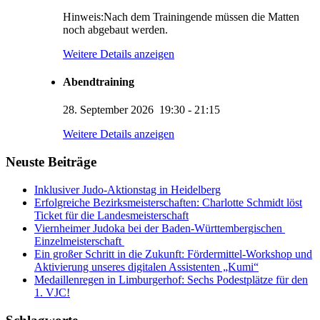
Hinweis:Nach dem Trainingende müssen die Matten
noch abgebaut werden.
Weitere Details anzeigen
Abendtraining
28. September 2026
19:30
-
21:15
KUMI – Dein KI-Assistent
Weitere Details anzeigen
1. Viernheimer Judo-Club e.V.
Neuste Beiträge
Inklusiver Judo-Aktionstag in Heidelberg
Erfolgreiche Bezirksmeisterschaften: Charlotte Schmidt löst
Ticket für die Landesmeisterschaft
Viernheimer Judoka bei der Baden-Württembergischen
Einzelmeisterschaft
Ein großer Schritt in die Zukunft: Fördermittel-Workshop und
Aktivierung unseres digitalen Assistenten „Kumi“
Medaillenregen in Limburgerhof: Sechs Podestplätze für den
1. VJC!