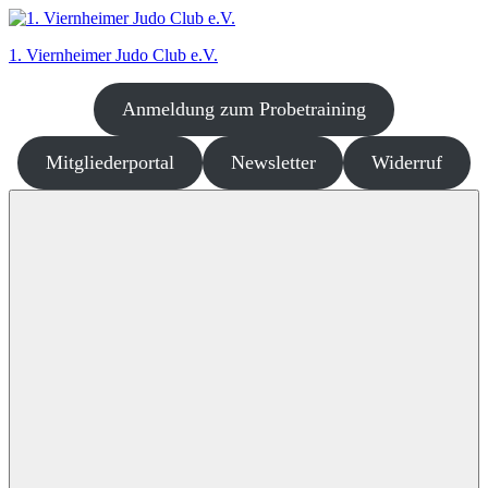
Zum
Inhalt
1. Viernheimer Judo Club e.V.
springen
Anmeldung zum Probetraining
Judo
–
dort
Mitgliederportal
Newsletter
Widerruf
wo
es
richtig
Spaß
macht!