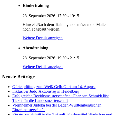
Kindertraining
28. September 2026
17:30
-
19:15
Hinweis:Nach dem Trainingende müssen die Matten
noch abgebaut werden.
Weitere Details anzeigen
Abendtraining
28. September 2026
19:30
-
21:15
KUMI – Dein KI-Assistent
Weitere Details anzeigen
1. Viernheimer Judo-Club e.V.
Neuste Beiträge
Gürtelprüfung zum Weiß-Gelb-Gurt am 14. August
Inklusiver Judo-Aktionstag in Heidelberg
Erfolgreiche Bezirksmeisterschaften: Charlotte Schmidt löst
Ticket für die Landesmeisterschaft
Viernheimer Judoka bei der Baden-Württembergischen
Einzelmeisterschaft
Ein großer Schritt in die Zukunft: Fördermittel-Workshop und