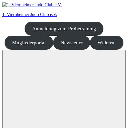
Zum
Inhalt
1. Viernheimer Judo Club e.V.
springen
Anmeldung zum Probetraining
Judo
–
dort
Mitgliederportal
Newsletter
Widerruf
wo
es
richtig
Spaß
macht!