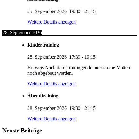
25. September 2026
19:30
-
21:15
Weitere Details anzeigen
28. September 2026
Kindertraining
28. September 2026
17:30
-
19:15
Hinweis:Nach dem Trainingende müssen die Matten
noch abgebaut werden.
Weitere Details anzeigen
Abendtraining
28. September 2026
19:30
-
21:15
KUMI – Dein KI-Assistent
Weitere Details anzeigen
1. Viernheimer Judo-Club e.V.
Neuste Beiträge