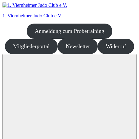
Zum
Inhalt
1. Viernheimer Judo Club e.V.
springen
Anmeldung zum Probetraining
Judo
–
dort
Mitgliederportal
Newsletter
Widerruf
wo
es
richtig
Spaß
macht!