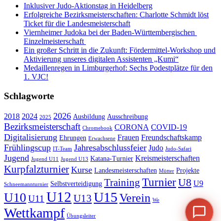
Inklusiver Judo-Aktionstag in Heidelberg
Erfolgreiche Bezirksmeisterschaften: Charlotte Schmidt löst
Ticket für die Landesmeisterschaft
Viernheimer Judoka bei der Baden-Württembergischen
Einzelmeisterschaft
Ein großer Schritt in die Zukunft: Fördermittel-Workshop und
Aktivierung unseres digitalen Assistenten „Kumi“
Medaillenregen in Limburgerhof: Sechs Podestplätze für den
1. VJC!
Schlagworte
2026
2018
2024
Ausbildung
Ausschreibung
2025
Bezirksmeisterschaft
CORONA
COVID-19
Chromebook
Digitalisierung
Frauen
Freundschaftskamp
Ehrungen
Erwachsene
Frühlingscup
Jahresabschlussfeier
Judo
IT-Team
Judo-Safari
Jugend
Kreismeisterschaften
Katana-Turnier
Jugend U11
Jugend U13
Kurpfalzturnier
Kurse
Landesmeisterschaften
Projekte
Mütter
Turnier
U8
Training
U9
Selbstverteidigung
Schneemannturnier
U12
U15
U10
Verein
U13
U11
We
Wettkampf
Übungsleiter