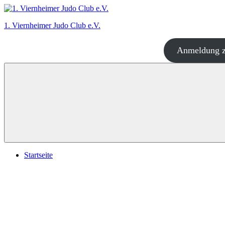
Zum
Inhalt
1. Viernheimer Judo Club e.V.
springen
Anmeldung z
Judo
–
dort
wo
es
richtig
Spaß
macht!
Startseite