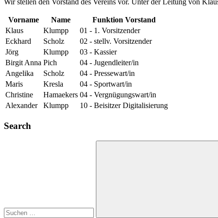
Wir stellen den Vorstand des Vereins vor. Unter der Leitung von Klau
Vorname
Name
Funktion Vorstand
Klaus
Klumpp
01 - 1. Vorsitzender
Eckhard
Scholz
02 - stellv. Vorsitzender
Jörg
Klumpp
03 - Kassier
Birgit Anna
Pich
04 - Jugendleiter/in
Angelika
Scholz
04 - Pressewart/in
Maris
Kresla
04 - Sportwart/in
Christine
Hamaekers
04 - Vergnügungswart/in
Alexander
Klumpp
10 - Beisitzer Digitalisierung
Search
Suchen
nach: