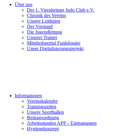
Über uns
Der 1. Viernheimer Judo Club e.V.
Chronik des Vereins
Unsere Leitlinien
Der Vorstand
Die Jugendleitung
Unserer Trainer
Mitgliedsportal Funktionäre
Unser Digitalisierungsprojekt
Informationen
Vereinskalender
Trainingszeiten
Unsere Sporthallen
Beitragsordnung
Arbeitsstunden APP – Eintragungen
Hygienekonzept