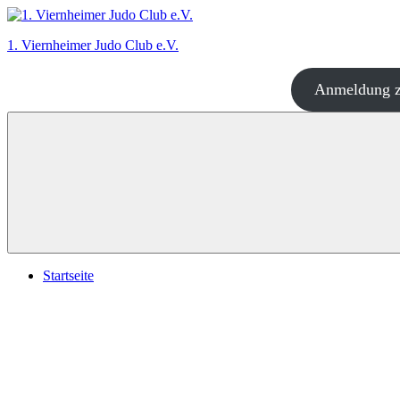
Zum
Inhalt
1. Viernheimer Judo Club e.V.
springen
Anmeldung z
Judo
–
dort
wo
es
richtig
Spaß
macht!
Startseite