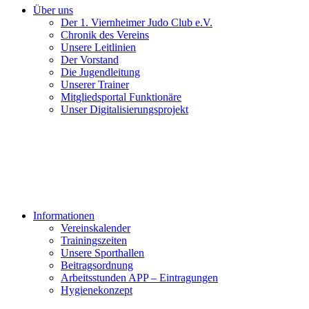
Über uns
Der 1. Viernheimer Judo Club e.V.
Chronik des Vereins
Unsere Leitlinien
Der Vorstand
Die Jugendleitung
Unserer Trainer
Mitgliedsportal Funktionäre
Unser Digitalisierungsprojekt
Informationen
Vereinskalender
Trainingszeiten
Unsere Sporthallen
Beitragsordnung
Arbeitsstunden APP – Eintragungen
Hygienekonzept