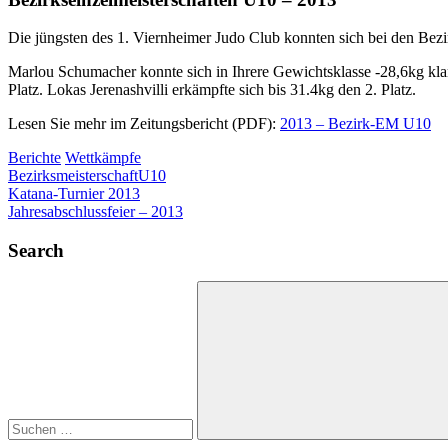
Die jüngsten des 1. Viernheimer Judo Club konnten sich bei den Bez
Marlou Schumacher konnte sich in Ihrere Gewichtsklasse -28,6kg klar
Platz. Lokas Jerenashvilli erkämpfte sich bis 31.4kg den 2. Platz.
Lesen Sie mehr im Zeitungsbericht (PDF):
2013 – Bezirk-EM U10
Berichte
Wettkämpfe
Bezirksmeisterschaft
U10
Beitragsnavigation
Vorheriger
Katana-Turnier 2013
Beitrag:
Nächster
Jahresabschlussfeier – 2013
Beitrag:
Search
Suchen
nach:
Suchen