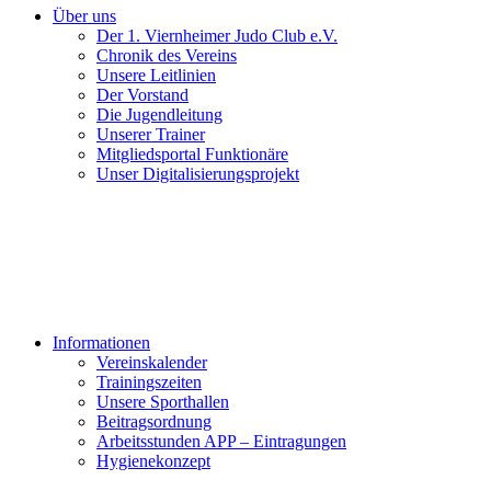
Über uns
Der 1. Viernheimer Judo Club e.V.
Chronik des Vereins
Unsere Leitlinien
Der Vorstand
Die Jugendleitung
Unserer Trainer
Mitgliedsportal Funktionäre
Unser Digitalisierungsprojekt
Informationen
Vereinskalender
Trainingszeiten
Unsere Sporthallen
Beitragsordnung
Arbeitsstunden APP – Eintragungen
Hygienekonzept