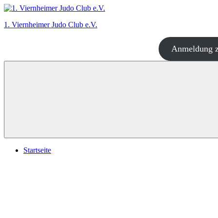
Zum
Inhalt
1. Viernheimer Judo Club e.V.
springen
Anmeldung z
Judo
–
dort
wo
es
richtig
Spaß
macht!
Startseite