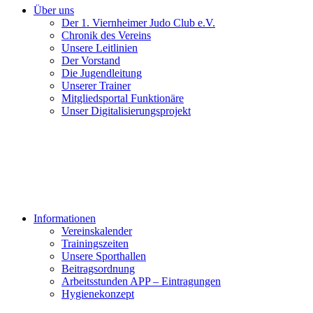
Über uns
Der 1. Viernheimer Judo Club e.V.
Chronik des Vereins
Unsere Leitlinien
Der Vorstand
Die Jugendleitung
Unserer Trainer
Mitgliedsportal Funktionäre
Unser Digitalisierungsprojekt
Informationen
Vereinskalender
Trainingszeiten
Unsere Sporthallen
Beitragsordnung
Arbeitsstunden APP – Eintragungen
Hygienekonzept