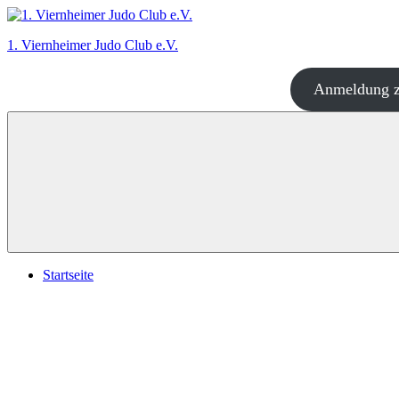
Zum
Inhalt
1. Viernheimer Judo Club e.V.
springen
Anmeldung z
Judo
–
dort
wo
es
richtig
Spaß
macht!
Startseite