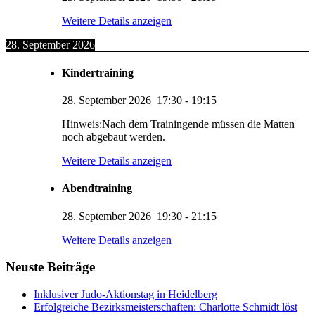
Weitere Details anzeigen
28. September 2026
Kindertraining
28. September 2026
17:30
-
19:15
Hinweis:Nach dem Trainingende müssen die Matten
noch abgebaut werden.
Weitere Details anzeigen
Abendtraining
28. September 2026
19:30
-
21:15
KUMI – Dein KI-Assistent
Weitere Details anzeigen
1. Viernheimer Judo-Club e.V.
Neuste Beiträge
Inklusiver Judo-Aktionstag in Heidelberg
Erfolgreiche Bezirksmeisterschaften: Charlotte Schmidt löst