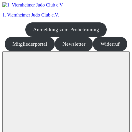
Zum
Inhalt
1. Viernheimer Judo Club e.V.
springen
Anmeldung zum Probetraining
Judo
–
dort
Mitgliederportal
Newsletter
Widerruf
wo
es
richtig
Spaß
macht!