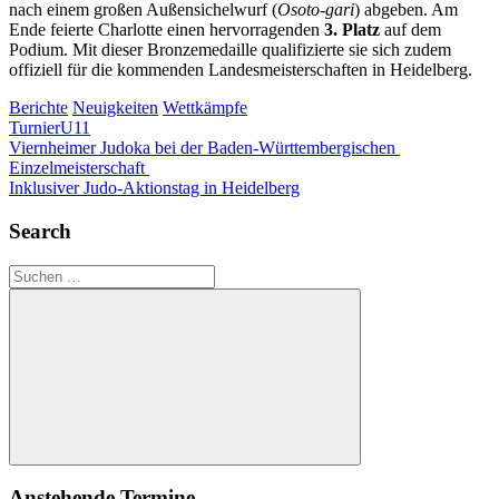
nach einem großen Außensichelwurf (
Osoto-gari
) abgeben. Am
Ende feierte Charlotte einen hervorragenden
3. Platz
auf dem
Podium. Mit dieser Bronzemedaille qualifizierte sie sich zudem
offiziell für die kommenden Landesmeisterschaften in Heidelberg.
Berichte
Neuigkeiten
Wettkämpfe
Turnier
U11
Beitragsnavigation
Vorheriger
Viernheimer Judoka bei der Baden-Württembergischen
Beitrag:
Einzelmeisterschaft
Nächster
Inklusiver Judo-Aktionstag in Heidelberg
Beitrag:
Search
Suchen
nach:
Suchen
Anstehende Termine