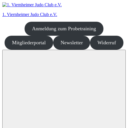
Zum
Inhalt
1. Viernheimer Judo Club e.V.
springen
Anmeldung zum Probetraining
Judo
–
dort
Mitgliederportal
Newsletter
Widerruf
wo
es
richtig
Spaß
macht!