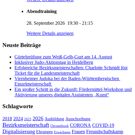
Abendtraining
28. September 2026
19:30
-
21:15
KUMI – Dein KI-Assistent
Weitere Details anzeigen
1. Viernheimer Judo-Club e.V.
Neuste Beiträge
Gürtelprüfung zum Weiß-Gelb-Gurt am 14. August
Inklusiver Judo-Aktionstag in Heidelberg
Erfolgreiche Bezirksmeisterschaften: Charlotte Schmidt löst
Ticket für die Landesmeisterschaft
Viernheimer Judoka bei der Baden-Württembergischen
Einzelmeisterschaft
Ein großer Schritt in die Zukunft: Fördermittel-Workshop und
Aktivierung unseres digitalen Assistenten „Kumi“
Schlagworte
2026
2018
2024
Ausbildung
Ausschreibung
2025
Bezirksmeisterschaft
CORONA
COVID-19
Chromebook
Digitalisierung
Frauen
Freundschaftskamp
Ehrungen
Erwachsene