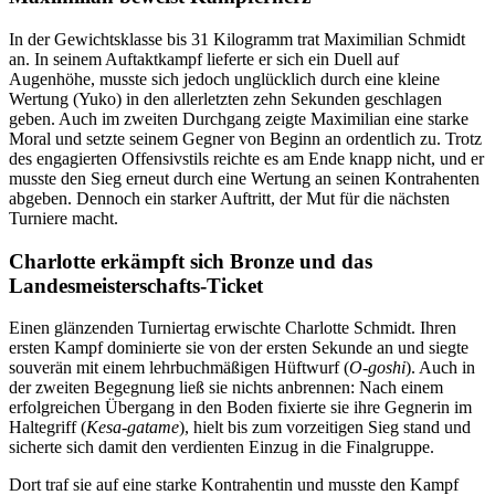
In der Gewichtsklasse bis 31 Kilogramm trat Maximilian Schmidt
an. In seinem Auftaktkampf lieferte er sich ein Duell auf
Augenhöhe, musste sich jedoch unglücklich durch eine kleine
Wertung (Yuko) in den allerletzten zehn Sekunden geschlagen
geben. Auch im zweiten Durchgang zeigte Maximilian eine starke
Moral und setzte seinem Gegner von Beginn an ordentlich zu. Trotz
des engagierten Offensivstils reichte es am Ende knapp nicht, und er
musste den Sieg erneut durch eine Wertung an seinen Kontrahenten
abgeben. Dennoch ein starker Auftritt, der Mut für die nächsten
Turniere macht.
Charlotte erkämpft sich Bronze und das
Landesmeisterschafts-Ticket
Einen glänzenden Turniertag erwischte Charlotte Schmidt. Ihren
ersten Kampf dominierte sie von der ersten Sekunde an und siegte
souverän mit einem lehrbuchmäßigen Hüftwurf (
O-goshi
). Auch in
der zweiten Begegnung ließ sie nichts anbrennen: Nach einem
erfolgreichen Übergang in den Boden fixierte sie ihre Gegnerin im
Haltegriff (
Kesa-gatame
), hielt bis zum vorzeitigen Sieg stand und
sicherte sich damit den verdienten Einzug in die Finalgruppe.
Dort traf sie auf eine starke Kontrahentin und musste den Kampf