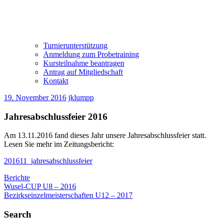
Turnierunterstützung
Anmeldung zum Probetraining
Kursteilnahme beantragen
Antrag auf Mitgliedschaft
Kontakt
19. November 2016
jklumpp
Jahresabschlussfeier 2016
Am 13.11.2016 fand dieses Jahr unsere Jahresabschlussfeier statt.
Lesen Sie mehr im Zeitungsbericht:
201611_jahresabschlussfeier
Berichte
Beitragsnavigation
Vorheriger
Wusel-CUP U8 – 2016
Beitrag:
Nächster
Bezirkseinzelmeisterschaften U12 – 2017
Beitrag:
Search