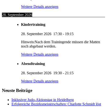
Weitere Details anzeigen
28. September 2026
Kindertraining
28. September 2026
17:30
-
19:15
Hinweis:Nach dem Trainingende müssen die Matten
noch abgebaut werden.
Weitere Details anzeigen
Abendtraining
28. September 2026
19:30
-
21:15
KUMI – Dein KI-Assistent
Weitere Details anzeigen
1. Viernheimer Judo-Club e.V.
Neuste Beiträge
Inklusiver Judo-Aktionstag in Heidelberg
Erfolgreiche Bezirksmeisterschaften: Charlotte Schmidt löst