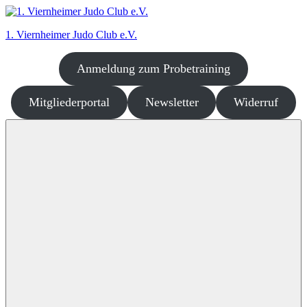
Zum
Inhalt
1. Viernheimer Judo Club e.V.
springen
Anmeldung zum Probetraining
Judo
–
dort
Mitgliederportal
Newsletter
Widerruf
wo
es
richtig
Spaß
macht!