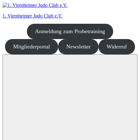
Zum
Inhalt
1. Viernheimer Judo Club e.V.
springen
Anmeldung zum Probetraining
Judo
–
dort
Mitgliederportal
Newsletter
Widerruf
wo
es
richtig
Spaß
macht!