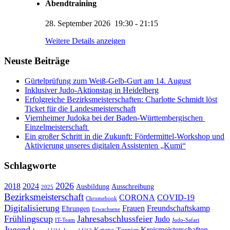
Abendtraining
28. September 2026
19:30
-
21:15
KUMI – Dein KI-Assistent
Weitere Details anzeigen
1. Viernheimer Judo-Club e.V.
Neuste Beiträge
Gürtelprüfung zum Weiß-Gelb-Gurt am 14. August
Inklusiver Judo-Aktionstag in Heidelberg
Erfolgreiche Bezirksmeisterschaften: Charlotte Schmidt löst
Ticket für die Landesmeisterschaft
Viernheimer Judoka bei der Baden-Württembergischen
Einzelmeisterschaft
Ein großer Schritt in die Zukunft: Fördermittel-Workshop und
Aktivierung unseres digitalen Assistenten „Kumi“
Schlagworte
2026
2018
2024
Ausbildung
Ausschreibung
2025
Bezirksmeisterschaft
CORONA
COVID-19
Chromebook
Digitalisierung
Frauen
Freundschaftskamp
Ehrungen
Erwachsene
Frühlingscup
Jahresabschlussfeier
Judo
IT-Team
Judo-Safari
Jugend
Kreismeisterschaften