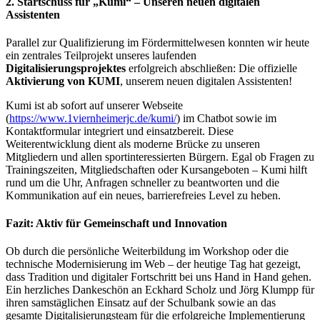
2. Startschuss für „Kumi“ – Unseren neuen digitalen
Assistenten
Parallel zur Qualifizierung im Fördermittelwesen konnten wir heute
ein zentrales Teilprojekt unseres laufenden
Digitalisierungsprojektes
erfolgreich abschließen: Die offizielle
Aktivierung von KUMI
, unserem neuen digitalen Assistenten!
Kumi ist ab sofort auf unserer Webseite
(
https://www.1viernheimerjc.de/kumi/
) im Chatbot sowie im
Kontaktformular integriert und einsatzbereit. Diese
Weiterentwicklung dient als moderne Brücke zu unseren
Mitgliedern und allen sportinteressierten Bürgern. Egal ob Fragen zu
Trainingszeiten, Mitgliedschaften oder Kursangeboten – Kumi hilft
rund um die Uhr, Anfragen schneller zu beantworten und die
Kommunikation auf ein neues, barrierefreies Level zu heben.
Fazit: Aktiv für Gemeinschaft und Innovation
Ob durch die persönliche Weiterbildung im Workshop oder die
technische Modernisierung im Web – der heutige Tag hat gezeigt,
dass Tradition und digitaler Fortschritt bei uns Hand in Hand gehen.
Ein herzliches Dankeschön an Eckhard Scholz und Jörg Klumpp für
ihren samstäglichen Einsatz auf der Schulbank sowie an das
gesamte Digitalisierungsteam für die erfolgreiche Implementierung