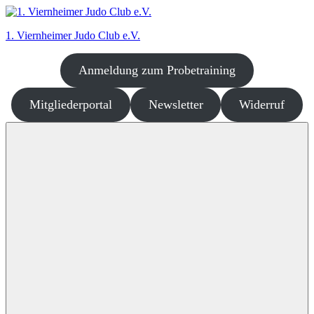
Zum
Inhalt
1. Viernheimer Judo Club e.V.
springen
Anmeldung zum Probetraining
Judo
–
dort
Mitgliederportal
Newsletter
Widerruf
wo
es
richtig
Spaß
macht!