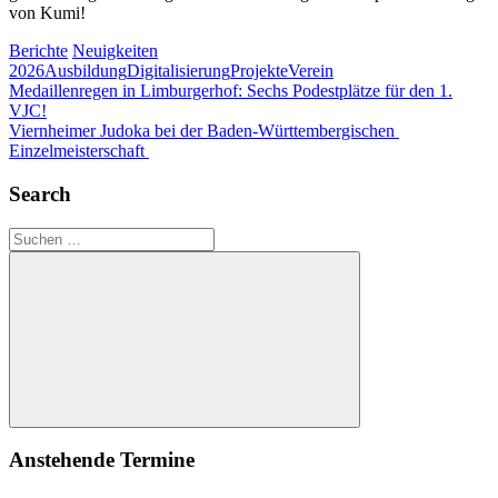
von Kumi!
Berichte
Neuigkeiten
2026
Ausbildung
Digitalisierung
Projekte
Verein
Beitragsnavigation
Vorheriger
Medaillenregen in Limburgerhof: Sechs Podestplätze für den 1.
Beitrag:
VJC!
Nächster
Viernheimer Judoka bei der Baden-Württembergischen
Beitrag:
Einzelmeisterschaft
Search
Suchen
nach:
Suchen
Anstehende Termine