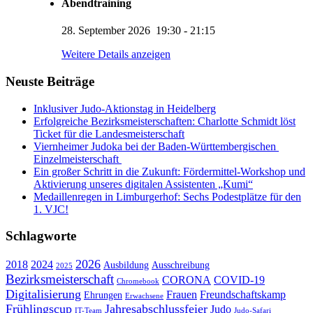
Abendtraining
28. September 2026
19:30
-
21:15
KUMI – Dein KI-Assistent
Weitere Details anzeigen
1. Viernheimer Judo-Club e.V.
Neuste Beiträge
Inklusiver Judo-Aktionstag in Heidelberg
Erfolgreiche Bezirksmeisterschaften: Charlotte Schmidt löst
Ticket für die Landesmeisterschaft
Viernheimer Judoka bei der Baden-Württembergischen
Einzelmeisterschaft
Ein großer Schritt in die Zukunft: Fördermittel-Workshop und
Aktivierung unseres digitalen Assistenten „Kumi“
Medaillenregen in Limburgerhof: Sechs Podestplätze für den
1. VJC!
Schlagworte
2026
2018
2024
Ausbildung
Ausschreibung
2025
Bezirksmeisterschaft
CORONA
COVID-19
Chromebook
Digitalisierung
Frauen
Freundschaftskamp
Ehrungen
Erwachsene
Frühlingscup
Jahresabschlussfeier
Judo
IT-Team
Judo-Safari