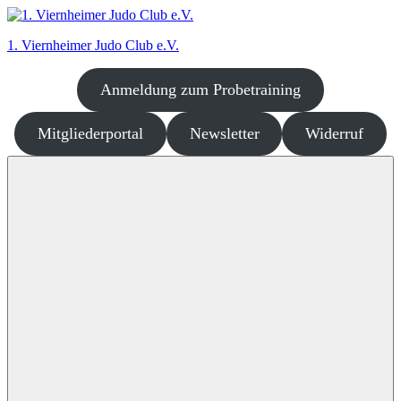
Zum
Inhalt
1. Viernheimer Judo Club e.V.
springen
Anmeldung zum Probetraining
Judo
–
dort
Mitgliederportal
Newsletter
Widerruf
wo
es
richtig
Spaß
macht!