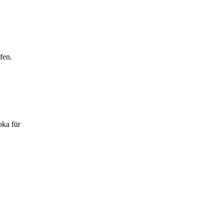
fen.
oka für