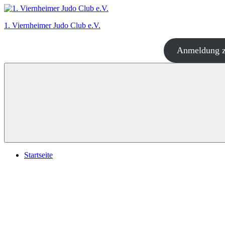
Zum
Inhalt
1. Viernheimer Judo Club e.V.
springen
Anmeldung z
Judo
–
dort
wo
es
richtig
Spaß
macht!
Startseite