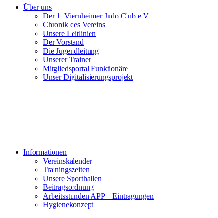
Über uns
Der 1. Viernheimer Judo Club e.V.
Chronik des Vereins
Unsere Leitlinien
Der Vorstand
Die Jugendleitung
Unserer Trainer
Mitgliedsportal Funktionäre
Unser Digitalisierungsprojekt
Informationen
Vereinskalender
Trainingszeiten
Unsere Sporthallen
Beitragsordnung
Arbeitsstunden APP – Eintragungen
Hygienekonzept