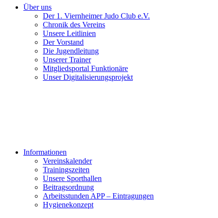
Über uns
Der 1. Viernheimer Judo Club e.V.
Chronik des Vereins
Unsere Leitlinien
Der Vorstand
Die Jugendleitung
Unserer Trainer
Mitgliedsportal Funktionäre
Unser Digitalisierungsprojekt
Informationen
Vereinskalender
Trainingszeiten
Unsere Sporthallen
Beitragsordnung
Arbeitsstunden APP – Eintragungen
Hygienekonzept