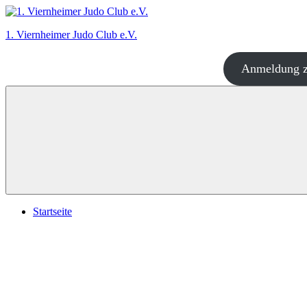
Zum
Inhalt
1. Viernheimer Judo Club e.V.
springen
Anmeldung z
Judo
–
dort
wo
es
richtig
Spaß
macht!
Startseite