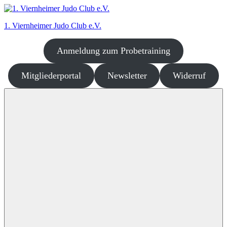
Zum
Inhalt
1. Viernheimer Judo Club e.V.
springen
Anmeldung zum Probetraining
Judo
–
dort
Mitgliederportal
Newsletter
Widerruf
wo
es
richtig
Spaß
macht!