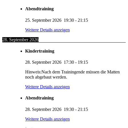
Abendtraining
25. September 2026
19:30
-
21:15
Weitere Details anzeigen
28. September 2026
Kindertraining
28. September 2026
17:30
-
19:15
Hinweis:Nach dem Trainingende müssen die Matten
noch abgebaut werden.
Weitere Details anzeigen
Abendtraining
28. September 2026
19:30
-
21:15
KUMI – Dein KI-Assistent
Weitere Details anzeigen
1. Viernheimer Judo-Club e.V.