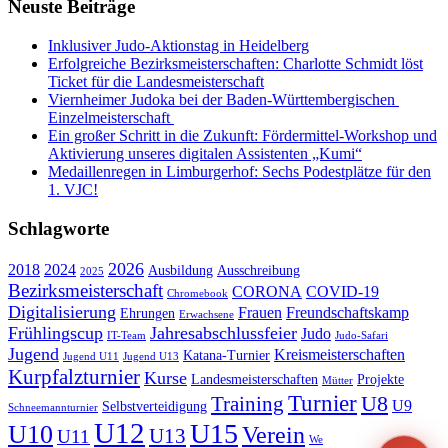
Neuste Beiträge
Inklusiver Judo-Aktionstag in Heidelberg
Erfolgreiche Bezirksmeisterschaften: Charlotte Schmidt löst
Ticket für die Landesmeisterschaft
Viernheimer Judoka bei der Baden-Württembergischen
Einzelmeisterschaft
Ein großer Schritt in die Zukunft: Fördermittel-Workshop und
Aktivierung unseres digitalen Assistenten „Kumi“
Medaillenregen in Limburgerhof: Sechs Podestplätze für den
1. VJC!
Schlagworte
2026
2018
2024
Ausbildung
Ausschreibung
2025
Bezirksmeisterschaft
CORONA
COVID-19
Chromebook
Digitalisierung
Frauen
Freundschaftskamp
Ehrungen
Erwachsene
Frühlingscup
Jahresabschlussfeier
Judo
IT-Team
Judo-Safari
Jugend
Kreismeisterschaften
Katana-Turnier
Jugend U11
Jugend U13
Kurpfalzturnier
Kurse
Landesmeisterschaften
Projekte
Mütter
Turnier
U8
Training
U9
Selbstverteidigung
Schneemannturnier
U12
U15
U10
Verein
U13
U11
We