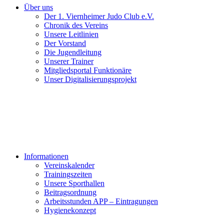
Über uns
Der 1. Viernheimer Judo Club e.V.
Chronik des Vereins
Unsere Leitlinien
Der Vorstand
Die Jugendleitung
Unserer Trainer
Mitgliedsportal Funktionäre
Unser Digitalisierungsprojekt
Informationen
Vereinskalender
Trainingszeiten
Unsere Sporthallen
Beitragsordnung
Arbeitsstunden APP – Eintragungen
Hygienekonzept