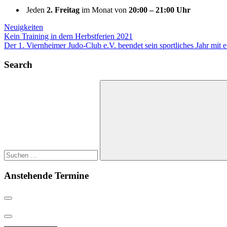
Jeden
2. Freitag
im Monat von
20:00 – 21:00 Uhr
Neuigkeiten
Beitragsnavigation
Vorheriger
Kein Training in dern Herbstferien 2021
Beitrag:
Nächster
Der 1. Viernheimer Judo-Club e.V. beendet sein sportliches Jahr mit
Beitrag:
Search
Suchen
nach:
Suchen
Anstehende Termine