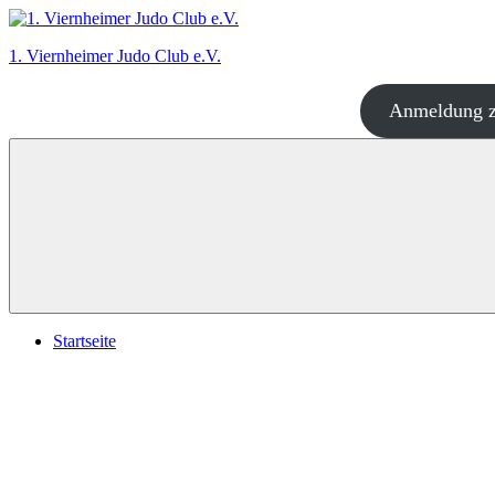
Zum
Inhalt
1. Viernheimer Judo Club e.V.
springen
Anmeldung z
Judo
–
dort
wo
es
richtig
Spaß
macht!
Startseite