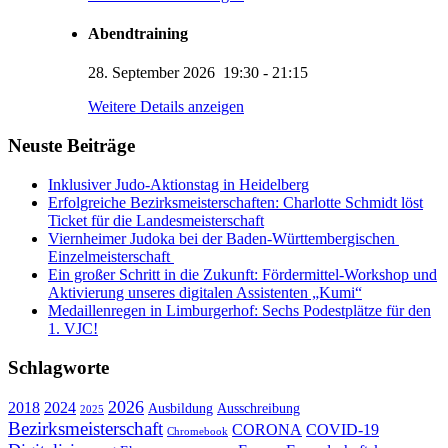
Abendtraining
28. September 2026
19:30
-
21:15
KUMI – Dein KI-Assistent
Weitere Details anzeigen
1. Viernheimer Judo-Club e.V.
Neuste Beiträge
Inklusiver Judo-Aktionstag in Heidelberg
Erfolgreiche Bezirksmeisterschaften: Charlotte Schmidt löst
Ticket für die Landesmeisterschaft
Viernheimer Judoka bei der Baden-Württembergischen
Einzelmeisterschaft
Ein großer Schritt in die Zukunft: Fördermittel-Workshop und
Aktivierung unseres digitalen Assistenten „Kumi“
Medaillenregen in Limburgerhof: Sechs Podestplätze für den
1. VJC!
Schlagworte
2026
2018
2024
Ausbildung
Ausschreibung
2025
Bezirksmeisterschaft
CORONA
COVID-19
Chromebook