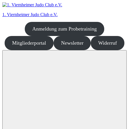
Zum
Inhalt
1. Viernheimer Judo Club e.V.
springen
Anmeldung zum Probetraining
Judo
–
dort
Mitgliederportal
Newsletter
Widerruf
wo
es
richtig
Spaß
macht!