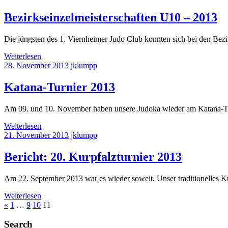
Bezirkseinzelmeisterschaften U10 – 2013
Die jüngsten des 1. Viernheimer Judo Club konnten sich bei den Bez
Weiterlesen
28. November 2013
jklumpp
Katana-Turnier 2013
Am 09. und 10. November haben unsere Judoka wieder am Katana-Tur
Weiterlesen
21. November 2013
jklumpp
Bericht: 20. Kurpfalzturnier 2013
Am 22. September 2013 war es wieder soweit. Unser traditionelles Kur
Weiterlesen
Seitennummerierung
Vorherige
«
1
…
9
10
11
Beiträge
der
Search