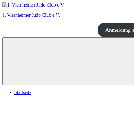
Zum
Inhalt
1. Viernheimer Judo Club e.V.
springen
Anmeldung z
Judo
–
dort
wo
es
richtig
Spaß
macht!
Startseite