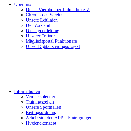
Über uns
Der 1. Viernheimer Judo Club e.V.
Chronik des Vereins
Unsere Leitlinien
Der Vorstand
Die Jugendleitung
Unserer Trainer
Mitgliedsportal Funktionäre
Unser Digitalisierungsprojekt
Informationen
Vereinskalender
Trainingszeiten
Unsere Sporthallen
Beitragsordnung
Arbeitsstunden APP – Eintragungen
Hygienekonzept