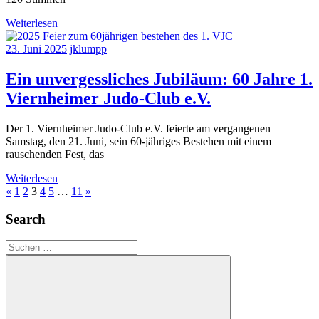
Weiterlesen
23. Juni 2025
jklumpp
Ein unvergessliches Jubiläum: 60 Jahre 1.
Viernheimer Judo-Club e.V.
Der 1. Viernheimer Judo-Club e.V. feierte am vergangenen
Samstag, den 21. Juni, sein 60-jähriges Bestehen mit einem
rauschenden Fest, das
Weiterlesen
Seitennummerierung
Vorherige
Nächste
«
1
2
3
4
5
…
11
»
Beiträge
Beiträge
der
Search
Beiträge
Suchen
nach: