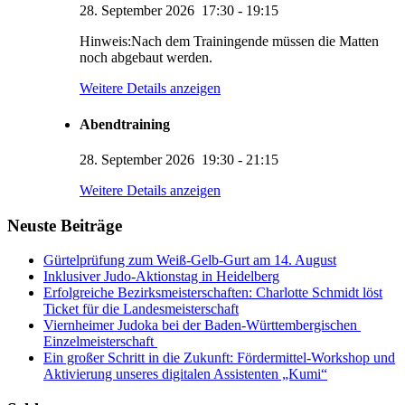
28. September 2026
17:30
-
19:15
Hinweis:Nach dem Trainingende müssen die Matten
noch abgebaut werden.
Weitere Details anzeigen
Abendtraining
28. September 2026
19:30
-
21:15
KUMI – Dein KI-Assistent
Weitere Details anzeigen
1. Viernheimer Judo-Club e.V.
Neuste Beiträge
Gürtelprüfung zum Weiß-Gelb-Gurt am 14. August
Inklusiver Judo-Aktionstag in Heidelberg
Erfolgreiche Bezirksmeisterschaften: Charlotte Schmidt löst
Ticket für die Landesmeisterschaft
Viernheimer Judoka bei der Baden-Württembergischen
Einzelmeisterschaft
Ein großer Schritt in die Zukunft: Fördermittel-Workshop und
Aktivierung unseres digitalen Assistenten „Kumi“