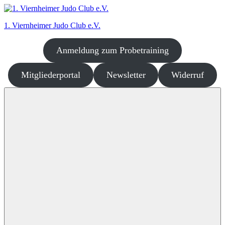
Zum
Inhalt
1. Viernheimer Judo Club e.V.
springen
Anmeldung zum Probetraining
Judo
–
dort
Mitgliederportal
Newsletter
Widerruf
wo
es
richtig
Spaß
macht!