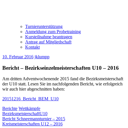
Turnierunterstützung
Anmeldung zum Probetraining
Kursteilnahme beantragen
Antrag auf Mitgliedschaft
Kontakt
10. Februar 2016
jklumpp
Bericht – Bezirkseinzelmeisterschaften U10 – 2016
Am dritten Adventwochenende 2015 fand die Bezirksmeisterschaft
der U10 statt. Lesen Sie im nachfolgenden Bericht, wie erfolgreich
wir auch hier abgeschnitten haben:
20151216_Bericht_BEM_U10
Berichte
Wettkämpfe
Bezirksmeisterschaft
U10
Beitragsnavigation
Vorheriger
Bericht Schneemannturnier – 2015
Beitrag:
Nächster
Kreismeisterschaften U12 – 2016