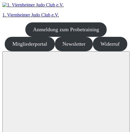
Zum
Inhalt
1. Viernheimer Judo Club e.V.
springen
Anmeldung zum Probetraining
Judo
–
dort
Mitgliederportal
Newsletter
Widerruf
wo
es
richtig
Spaß
macht!