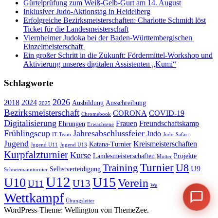
Gürtelprüfung zum Weiß-Gelb-Gurt am 14. August
Inklusiver Judo-Aktionstag in Heidelberg
Erfolgreiche Bezirksmeisterschaften: Charlotte Schmidt löst
Ticket für die Landesmeisterschaft
Viernheimer Judoka bei der Baden-Württembergischen
Einzelmeisterschaft
Ein großer Schritt in die Zukunft: Fördermittel-Workshop und
Aktivierung unseres digitalen Assistenten „Kumi“
Schlagworte
2026
2018
2024
Ausbildung
Ausschreibung
2025
Bezirksmeisterschaft
CORONA
COVID-19
Chromebook
Digitalisierung
Frauen
Freundschaftskamp
Ehrungen
Erwachsene
Frühlingscup
Jahresabschlussfeier
Judo
IT-Team
Judo-Safari
Jugend
Kreismeisterschaften
Katana-Turnier
Jugend U11
Jugend U13
Kurpfalzturnier
Kurse
Landesmeisterschaften
Projekte
Mütter
Turnier
U8
Training
U9
Selbstverteidigung
Schneemannturnier
U12
U15
U10
Verein
U13
U11
We
Wettkampf
Übungsleiter
WordPress-Theme: Wellington von ThemeZee.