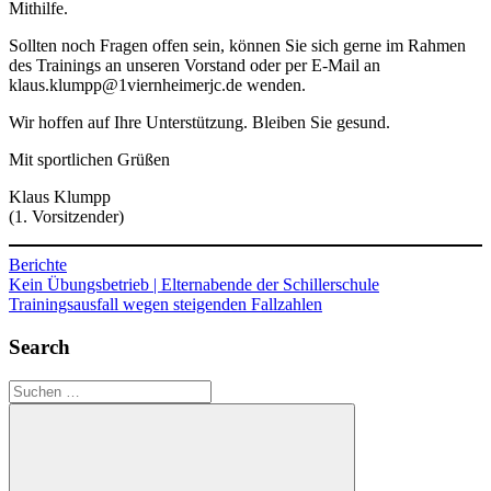
Mithilfe.
Sollten noch Fragen offen sein, können Sie sich gerne im Rahmen
des Trainings an unseren Vorstand oder per E-Mail an
klaus.klumpp@1viernheimerjc.de wenden.
Wir hoffen auf Ihre Unterstützung. Bleiben Sie gesund.
Mit sportlichen Grüßen
Klaus Klumpp
(1. Vorsitzender)
Berichte
Beitragsnavigation
Vorheriger
Kein Übungsbetrieb | Elternabende der Schillerschule
Beitrag:
Nächster
Trainingsausfall wegen steigenden Fallzahlen
Beitrag:
Search
Suchen
nach: