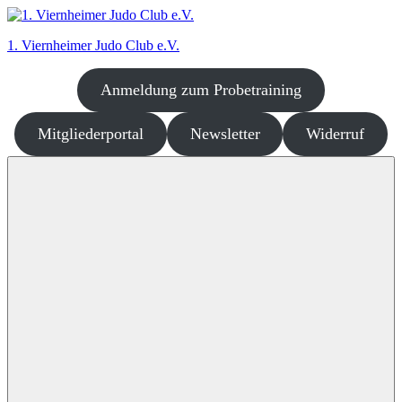
Zum
Inhalt
1. Viernheimer Judo Club e.V.
springen
Anmeldung zum Probetraining
Judo
–
dort
Mitgliederportal
Newsletter
Widerruf
wo
es
richtig
Spaß
macht!