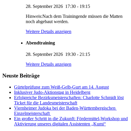
28. September 2026
17:30
-
19:15
Hinweis:Nach dem Trainingende müssen die Matten
noch abgebaut werden.
Weitere Details anzeigen
Abendtraining
28. September 2026
19:30
-
21:15
KUMI – Dein KI-Assistent
Weitere Details anzeigen
1. Viernheimer Judo-Club e.V.
Neuste Beiträge
Gürtelprüfung zum Weiß-Gelb-Gurt am 14. August
Inklusiver Judo-Aktionstag in Heidelberg
Erfolgreiche Bezirksmeisterschaften: Charlotte Schmidt löst
Ticket für die Landesmeisterschaft
Viernheimer Judoka bei der Baden-Württembergischen
Einzelmeisterschaft
Ein großer Schritt in die Zukunft: Fördermittel-Workshop und
Aktivierung unseres digitalen Assistenten „Kumi“