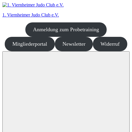
Zum
Inhalt
1. Viernheimer Judo Club e.V.
springen
Anmeldung zum Probetraining
Judo
–
dort
Mitgliederportal
Newsletter
Widerruf
wo
es
richtig
Spaß
macht!