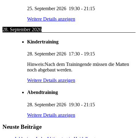
25. September 2026
19:30
-
21:15
Weitere Details anzeigen
28. September 2026
Kindertraining
28. September 2026
17:30
-
19:15
Hinweis:Nach dem Trainingende müssen die Matten
noch abgebaut werden.
Weitere Details anzeigen
Abendtraining
28. September 2026
19:30
-
21:15
KUMI – Dein KI-Assistent
Weitere Details anzeigen
1. Viernheimer Judo-Club e.V.
Neuste Beiträge