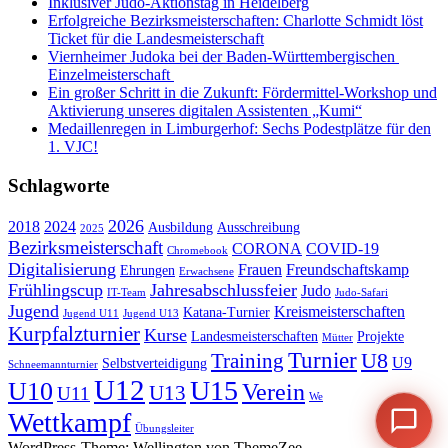
Inklusiver Judo-Aktionstag in Heidelberg
Erfolgreiche Bezirksmeisterschaften: Charlotte Schmidt löst
Ticket für die Landesmeisterschaft
Viernheimer Judoka bei der Baden-Württembergischen
Einzelmeisterschaft
Ein großer Schritt in die Zukunft: Fördermittel-Workshop und
Aktivierung unseres digitalen Assistenten „Kumi“
Medaillenregen in Limburgerhof: Sechs Podestplätze für den
1. VJC!
Schlagworte
2026
2018
2024
Ausbildung
Ausschreibung
2025
Bezirksmeisterschaft
CORONA
COVID-19
Chromebook
Digitalisierung
Frauen
Freundschaftskamp
Ehrungen
Erwachsene
Frühlingscup
Jahresabschlussfeier
Judo
IT-Team
Judo-Safari
Jugend
Kreismeisterschaften
Katana-Turnier
Jugend U11
Jugend U13
Kurpfalzturnier
Kurse
Landesmeisterschaften
Projekte
Mütter
Turnier
U8
Training
U9
Selbstverteidigung
Schneemannturnier
U12
U15
U10
Verein
U13
U11
We
Wettkampf
Übungsleiter
WordPress-Theme: Wellington von ThemeZee.