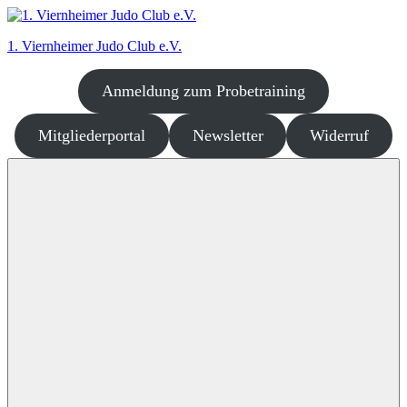
Zum
Inhalt
1. Viernheimer Judo Club e.V.
springen
Anmeldung zum Probetraining
Judo
–
dort
Mitgliederportal
Newsletter
Widerruf
wo
es
richtig
Spaß
macht!